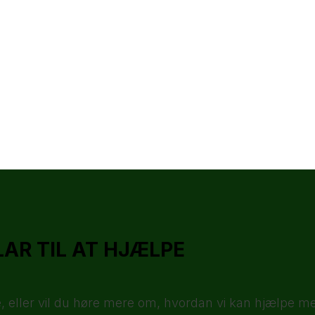
LAR TIL AT HJÆLPE
, eller vil du høre mere om, hvordan vi kan hjælpe me