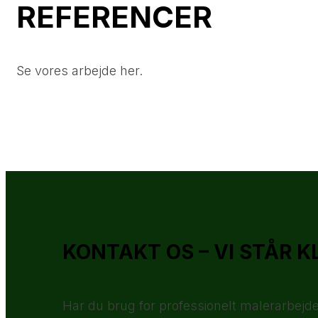
REFERENCER
Se vores arbejde her.
KONTAKT OS – VI STÅR K
Har du brug for professionelt malerarbejde