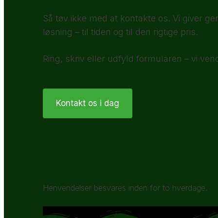
Så tøv ikke med at kontakte os. Vi giver ge
løsning – til tiden og til den rigtige pris.
Ring, skriv eller udfyld formularen – vi vend
Kontakt os i dag
Henvendelser besvares inden for to hverdage.