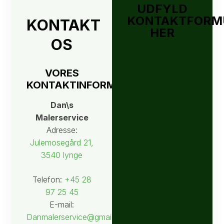
UDFYLD
KONTAKTFORM
KONTAKT
HER
OS
VORES
KONTAKTINFORMATIONER
Dan\s
Malerservice
Adresse:
Julemosegård 21,
3540 lynge
Telefon:
+45 28
97 25 45
E-mail:
Danmalerservice@gmail.com