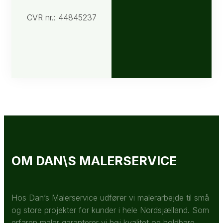
CVR nr.: 44845237
OM DAN\S MALERSERVICE
Hos Dan’s Malerservice udfører vi malerarbejde til små
og store projekter for kunder i hele Nordsjælland. Som
erfaren maler garanterer vi høj kvalitet og holdbare