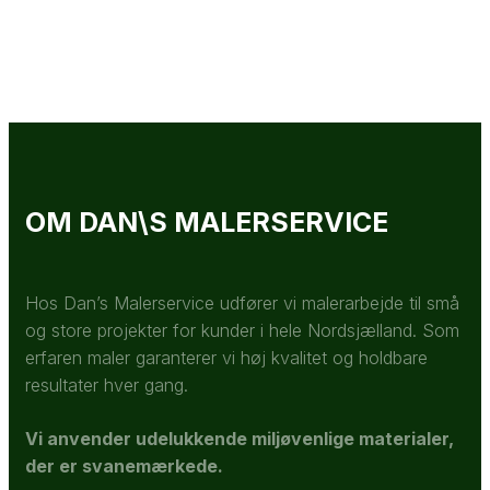
OM DAN\S MALERSERVICE
Hos Dan’s Malerservice udfører vi malerarbejde til små
og store projekter for kunder i hele Nordsjælland. Som
erfaren maler garanterer vi høj kvalitet og holdbare
resultater hver gang.
Vi anvender udelukkende miljøvenlige materialer,
der er svanemærkede.