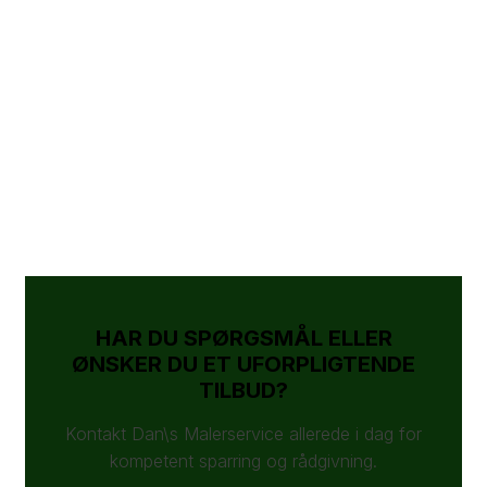
HAR DU SPØRGSMÅL ELLER
ØNSKER DU ET UFORPLIGTENDE
TILBUD?
Kontakt Dan\s Malerservice allerede i dag for
kompetent sparring og rådgivning.