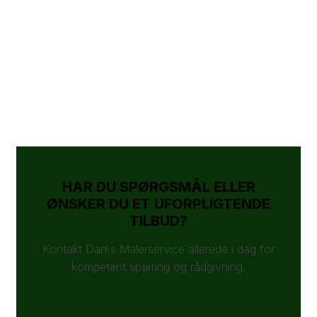
HAR DU SPØRGSMÅL ELLER
ØNSKER DU ET UFORPLIGTENDE
TILBUD?
Kontakt Dan\s Malerservice allerede i dag for
kompetent sparring og rådgivning.