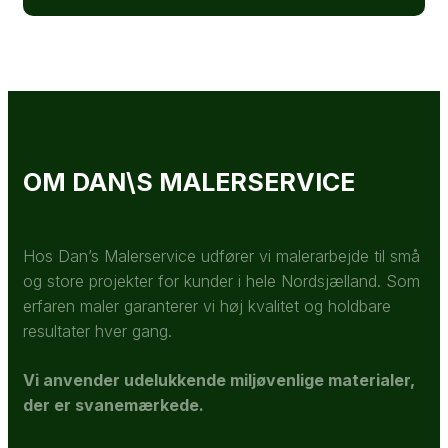
OM DAN\S MALERSERVICE
Hos Dan’s Malerservice udfører vi malerarbejde til små
og store projekter for kunder i hele Nordsjælland. Som
erfaren maler garanterer vi høj kvalitet og holdbare
resultater hver gang.
Vi anvender udelukkende miljøvenlige materialer,
der er svanemærkede.