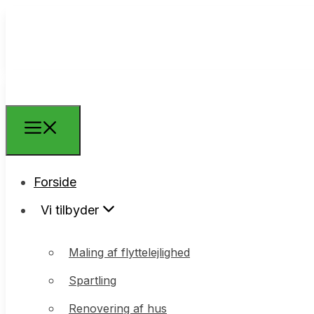
Forside
Forside
Vi tilbyder
Vi tilbyder
Maling af flyttelejlighed
Maling af flyttelejlighed
Spartling
Spartling
Renovering af hus
Renovering af hus