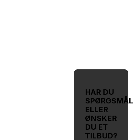
KOMMEN TIL DAN\S
ERSERVICE
ALERFIRMA
G
ALERMESTER
ED
HAR DU
OKUS PÅ
SPØRGSMÅL
ELLER
RUNDIGHED
ØNSKER
DU ET
 HILLERØD
TILBUD?