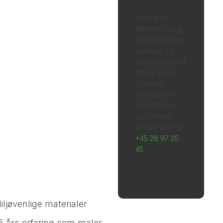
Skriv til os
allerede i dag
ler du et pålideligt
for kompetent
rfirma? Vi har stor
sparring og
rådgivning ved
ring og udfører alt i
din opgave.
erarbejde ved både
Vi svarer
indenfor 24
og store projekter –
timer! Du kan
også ringe
 fra maling af stuer
direkte til os på
økkener til
+45 28 97 25
45
.
overinger og
telejligheder.
iljøvenlige materialer
5 års erfaring som maler