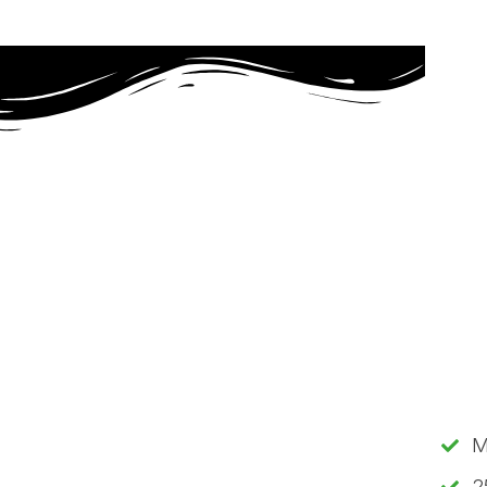
Mang
male
erfa
mal
små 
lige
og k
ren
flyt
M
2